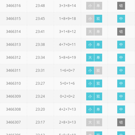
3466316
23:48
3+3+8=14
小
单
错
3466315
23:45
1+8+9=18
小
双
中
3466314
23:41
3+1+8=12
大
单
错
3466313
23:38
4+7+0=11
小
单
中
3466312
23:34
5+8+6=19
大
单
中
3466311
23:31
1+6+0=7
小
双
中
3466310
23:27
5+0+1=6
小
双
中
3466309
23:24
0+2+0=2
小
双
中
3466308
23:20
4+2+7=13
小
单
中
3466307
23:17
2+8+3=13
大
双
错