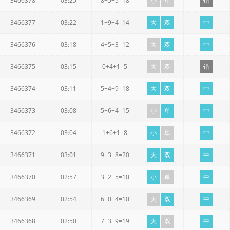
3466378
03:25
8+5+5=18
小
单
错
3466377
03:22
1+9+4=14
大
双
中
3466376
03:18
4+5+3=12
大
双
中
3466375
03:15
0+4+1=5
大
双
错
3466374
03:11
5+4+9=18
大
双
中
3466373
03:08
5+6+4=15
小
单
中
3466372
03:04
1+6+1=8
小
单
中
3466371
03:01
9+3+8=20
大
双
中
3466370
02:57
3+2+5=10
小
单
中
3466369
02:54
6+0+4=10
大
双
中
3466368
02:50
7+3+9=19
大
双
中